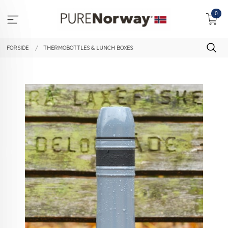
Gå
0
til
innholdet
FORSIDE
THERMOBOTTLES & LUNCH BOXES