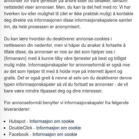
annonser for våre tjenester på andre sider du besøker, dersom
nettstedet viser annonser. Men, du kan ta det helt med ro: Vi har
hverken lov eller mulighet til (det er ikke praktisk mulig) å kontakte
deg direkte via informasjonen disse informasjonskapslene samler
inn, da hele prosessen er anonymisert.
Du kan lære hvordan du deaktiverer annonse-cookies i
nettleseren din nedenfor, men vi håper du ønsker å fortsette å
tillate disse, da annonser er noe av det som hjelper oss i
{firmanavn} med å kunne tilby våre tjenester på best og billigst
mulig måte. Informasjonskapsler for annonseformål er også noe
av det som hjelper til med å holde mye på internett åpent og
gratis. Det er også greit å nevne at selv om du deaktiverer denne
typen informasjonskapsler så vil du fortsatt se annonser - de vil
bare være mindre tilpasset deg og dine interesser.
For annonseformål benytter vi informasjonskapsler fra følgende
leverandører:
Hubspot -
Informasjon om cookie
DoubleClick -
Informasjon om cookie
Facebook -
Informasjon om cookie