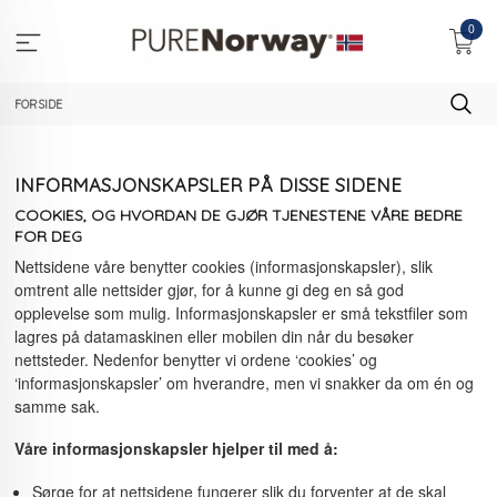
Gå
0
til
innholdet
FORSIDE
INFORMASJONSKAPSLER PÅ DISSE SIDENE
COOKIES, OG HVORDAN DE GJØR TJENESTENE VÅRE BEDRE
FOR DEG
Nettsidene våre benytter cookies (informasjonskapsler), slik
omtrent alle nettsider gjør, for å kunne gi deg en så god
opplevelse som mulig. Informasjonskapsler er små tekstfiler som
lagres på datamaskinen eller mobilen din når du besøker
nettsteder. Nedenfor benytter vi ordene ‘cookies’ og
‘informasjonskapsler’ om hverandre, men vi snakker da om én og
samme sak.
Våre informasjonskapsler hjelper til med å:
Sørge for at nettsidene fungerer slik du forventer at de skal