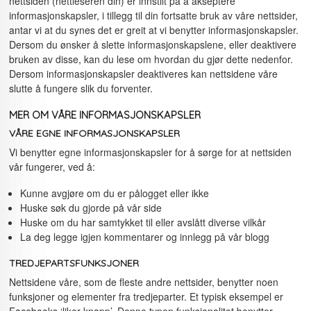
nettsiden (nettleseren din) er innstilt på å akseptere
informasjonskapsler, i tillegg til din fortsatte bruk av våre nettsider,
antar vi at du synes det er greit at vi benytter informasjonskapsler.
Dersom du ønsker å slette informasjonskapslene, eller deaktivere
bruken av disse, kan du lese om hvordan du gjør dette nedenfor.
Dersom informasjonskapsler deaktiveres kan nettsidene våre
slutte å fungere slik du forventer.
MER OM VÅRE INFORMASJONSKAPSLER
VÅRE EGNE INFORMASJONSKAPSLER
Vi benytter egne informasjonskapsler for å sørge for at nettsiden
vår fungerer, ved å:
Kunne avgjøre om du er pålogget eller ikke
Huske søk du gjorde på vår side
Huske om du har samtykket til eller avslått diverse vilkår
La deg legge igjen kommentarer og innlegg på vår blogg
TREDJEPARTSFUNKSJONER
Nettsidene våre, som de fleste andre nettsider, benytter noen
funksjoner og elementer fra tredjeparter. Et typisk eksempel er
Facebooks ‘liker-knapp’. Denne typen funksjonalitet benytter