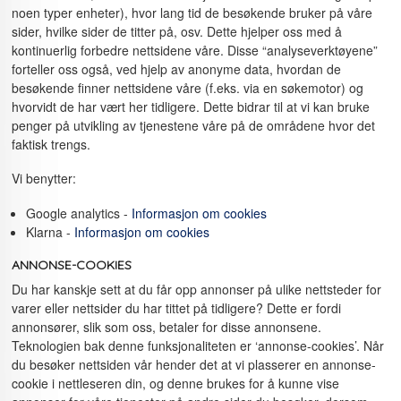
noen typer enheter), hvor lang tid de besøkende bruker på våre
sider, hvilke sider de titter på, osv. Dette hjelper oss med å
kontinuerlig forbedre nettsidene våre. Disse “analyseverktøyene”
forteller oss også, ved hjelp av anonyme data, hvordan de
besøkende finner nettsidene våre (f.eks. via en søkemotor) og
hvorvidt de har vært her tidligere. Dette bidrar til at vi kan bruke
penger på utvikling av tjenestene våre på de områdene hvor det
faktisk trengs.
Vi benytter:
Google analytics -
Informasjon om cookies
Klarna -
Informasjon om cookies
ANNONSE-COOKIES
Du har kanskje sett at du får opp annonser på ulike nettsteder for
varer eller nettsider du har tittet på tidligere? Dette er fordi
annonsører, slik som oss, betaler for disse annonsene.
Teknologien bak denne funksjonaliteten er ‘annonse-cookies’. Når
du besøker nettsiden vår hender det at vi plasserer en annonse-
cookie i nettleseren din, og denne brukes for å kunne vise