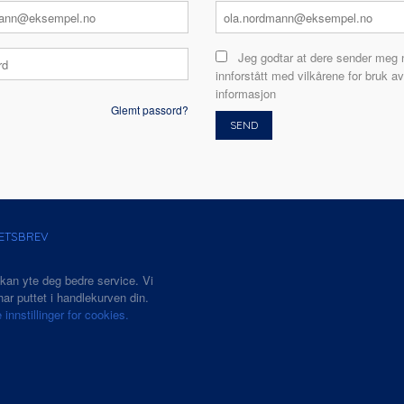
Jeg godtar at dere sender meg 
innforstått med vilkårene for bruk av
informasjon
Glemt passord?
ETSBREV
 kan yte deg bedre service. Vi
ar puttet i handlekurven din.
 innstillinger for cookies.