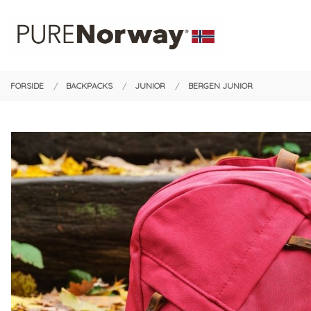
Gå
Lukk
PRODUKTER
til
innholdet
FORSIDE
BACKPACKS
JUNIOR
BERGEN JUNIOR