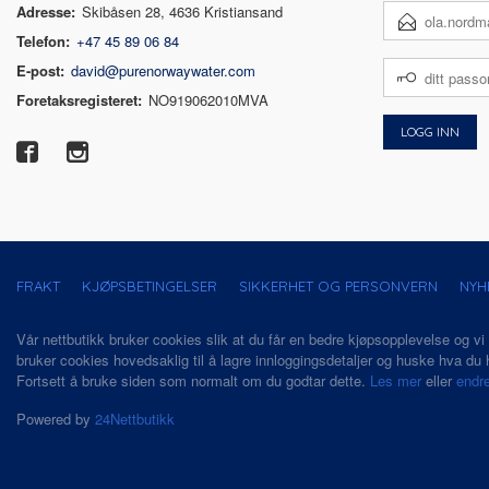
Adresse:
Skibåsen 28, 4636 Kristiansand
E-
POSTADRESSE
Telefon:
+47 45 89 06 84
DITT
E-post:
david@purenorwaywater.com
PASSORD
Foretaksregisteret:
NO919062010MVA
FRAKT
KJØPSBETINGELSER
SIKKERHET OG PERSONVERN
NYH
Vår nettbutikk bruker cookies slik at du får en bedre kjøpsopplevelse og vi
bruker cookies hovedsaklig til å lagre innloggingsdetaljer og huske hva du h
Fortsett å bruke siden som normalt om du godtar dette.
Les mer
eller
endre
Powered by
24Nettbutikk