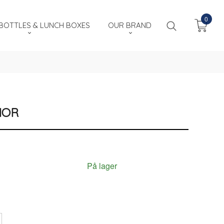
0
OTTLES & LUNCH BOXES
OUR BRAND
IOR
På lager