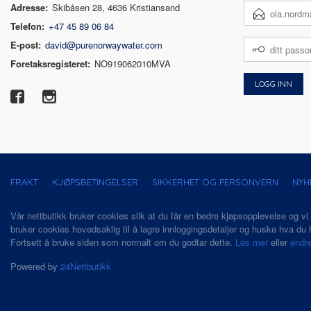
Adresse:
Skibåsen 28, 4636 Kristiansand
E-
POSTADRESSE
Telefon:
+47 45 89 06 84
DITT
E-post:
david@purenorwaywater.com
PASSORD
Foretaksregisteret:
NO919062010MVA
FRAKT
KJØPSBETINGELSER
SIKKERHET OG PERSONVERN
NYH
Vår nettbutikk bruker cookies slik at du får en bedre kjøpsopplevelse og vi
bruker cookies hovedsaklig til å lagre innloggingsdetaljer og huske hva du h
Fortsett å bruke siden som normalt om du godtar dette.
Les mer
eller
endre
Powered by
24Nettbutikk