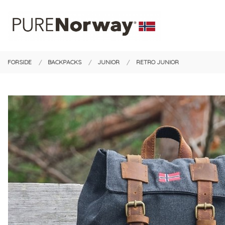
Gå
Lukk
PRODUKTER
til
innholdet
FORSIDE
BACKPACKS
JUNIOR
RETRO JUNIOR