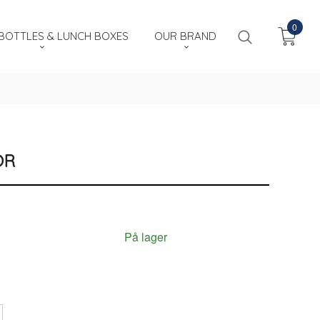
0
OTTLES & LUNCH BOXES
OUR BRAND
OR
På lager