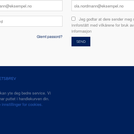
Jeg godtar at dere sender meg 
innforstått med vilkårene for bruk av
informasjon
Glemt passord?
ETSBREV
 kan yte deg bedre service. Vi
ar puttet i handlekurven din.
 innstillinger for cookies.